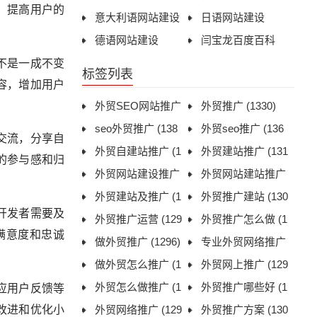
，提高用户的
意大利语网站建设
日语网站建设
德语网站建设
闫宝龙百度百科
不是一成不变
标签列表
容，增加用户
外贸SEO网站推广
外贸推广
(1330)
(1312)
seo外贸推广
(138
外贸seo推广
(136
交流，分享自
1)
外贸自建站推广
(1
9)
外贸建站推广
(131
的参与感和归
306)
外贸网站建设推广
1)
外贸网站建站推广
(1306)
外贸建站及推广
(1
(1322)
外贸推广建站
(130
开发者需要及
311)
外贸推广运营
(129
6)
外贸推广怎么做
(1
满意度和忠诚
9)
做外贸推广
(1296)
296)
专业外贸网络推广
做外贸怎么推广
(1
(1297)
外贸网上推广
(129
298)
外贸怎么做推广
(1
7)
外贸推广哪些好
(1
应用户反馈等
改进和优化小
305)
外贸网络推广
(129
299)
外贸推广方案
(130