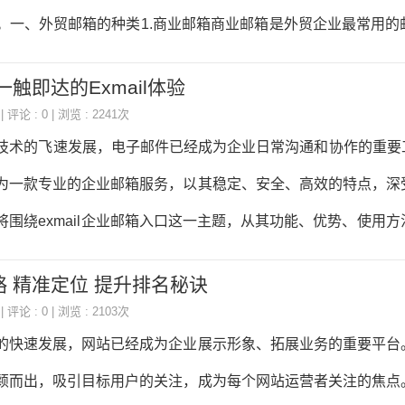
关关键词时，如果网站排名靠前，用户更容易注意到品牌，从而
。一、外贸邮箱的种类1.商业邮箱商业邮箱是外贸企业最常用的
果好的网站能够带来更多的潜在客户。通过提高网站流量，企业
Outlook等。这些邮箱具有稳定的性能、丰富的功能以及良好的用
触即达的Exmail体验
日常沟通的需求。2.专业外贸邮箱专业外贸邮箱是针对外贸行业
| 评论 : 0 | 浏览 : 2241次
dekey、EC21等。这些邮箱具有以下特点：（1）提供外贸行
技术的飞速发展，电子邮件已经成为企业日常沟通和协作的重要工具
品发布、询盘管理、在线交易等。（2）拥有专业的客户服务团
为一款专业的企业邮箱服务，以其稳定、安全、高效的特点，深
售后支持。（3）具备较强的反垃圾邮件能力，确保邮件的送达率
将围绕exmail企业邮箱入口这一主题，从其功能、优势、使用
外贸
助读者全面了解和使用exmail企业邮箱。一、exmail企业邮箱
 精准定位 提升排名秘诀
邮箱入口是企业员工访问和管理企业邮箱的入口，用户可以通过网页
| 评论 : 0 | 浏览 : 2103次
录和使用。exmail企业邮箱入口的设计简洁明了，操作便捷，
的快速发展，网站已经成为企业展示形象、拓展业务的重要平台
景下的使用需求。二、exmail企业邮箱入口的功能1.邮箱登录
颖而出，吸引目标用户的关注，成为每个网站运营者关注的焦点