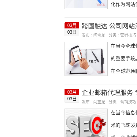
邮箱地址和
化作为网站
要的作用。
跨国触达 公司网站
03月
化策略等方
03日
发布 :
闫宝龙
| 分类 :
营销技巧
首先要明确
在当今全球
有助于我们
的重要手段
具，如百度
在全球范围
尾关键词等
骤、注意事
企业邮箱代理服务
03月
额：通过网
03日
发布 :
闫宝龙
| 分类 :
营销技巧
扩大国际市
在当今信息
度和美誉度
术的飞速发
有成本较低