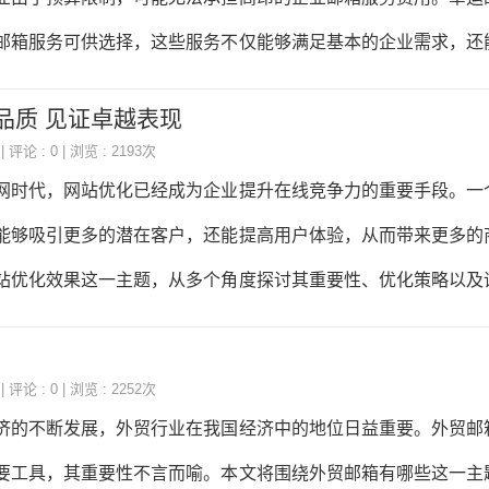
来越大，尤其是在IT、编程、设计、营销等领域。普通人可以
邮箱服务可供选择，这些服务不仅能够满足基本的企业需求，还
B站、抖音等）发布课程，帮助他人学习新技能，
个性化功能。本文将详细介绍如何创建免费的企业邮箱，并探讨
品质 见证卓越表现
邮箱服务。我们需要明确什么是免费的企业邮箱。免费企业邮箱
| 评论 : 0 | 浏览 : 2193次
提供，它们通过广告或其他商业手段来覆盖运营成本。这些邮箱
网时代，网站优化已经成为企业提升在线竞争力的重要手段。一
相似的功能，如邮件存储、垃圾邮件过滤、邮件搜索等。以下是
能够吸引更多的潜在客户，还能提高用户体验，从而带来更多的
步骤：1.选择免费企业邮箱服务提供商：市面上有许多免费企业
站优化效果这一主题，从多个角度探讨其重要性、优化策略以及
utlook、ZohoMail等。在选择服务提供
什么是网站优化。网站优化，也称为搜索引擎优化（SEO），
略，提高网站在搜索引擎中的排名，从而增加网站流量和曝光度
| 评论 : 0 | 浏览 : 2252次
，其关键词排名靠前，页面加载速度快，用户体验佳，内容丰富
济的不断发展，外贸行业在我国经济中的地位日益重要。外贸邮
的重要性不言而喻。优化效果好的网站能够提高品牌知名度。当
要工具，其重要性不言而喻。本文将围绕外贸邮箱有哪些这一主