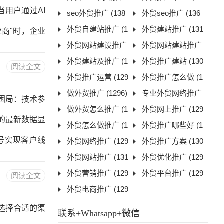
用户通过AI
(1312)
seo外贸推广
(138
外贸seo推广
(136
1)
外贸自建站推广
(1
9)
外贸建站推广
(131
商"时，企业
306)
外贸网站建设推广
1)
外贸网站建站推广
AI优先推荐
(1306)
外贸建站及推广
(1
(1322)
外贸推广建站
(130
阅读全文
与动态更新能
311)
外贸推广运营
(129
6)
外贸推广怎么做
(1
石 在AI生成
9)
做外贸推广
(1296)
296)
专业外贸网络推广
困局：技术参
做外贸怎么推广
(1
(1297)
外贸网上推广
(129
源
的最新数据显
298)
外贸怎么做推广
(1
7)
外贸推广哪些好
(1
号实现客户线
305)
外贸网络推广
(129
299)
外贸推广方案
(130
8)
外贸网站推广
(131
1)
外贸优化推广
(129
频营销的可行
3)
外贸营销推广
(129
7)
外贸平台推广
(129
阅读全文
购决策者每日
6)
外贸电商推广
(129
6)
效测试）采购
6)
选择合适的渠
联系+Whatsapp+微信
能工厂改造案