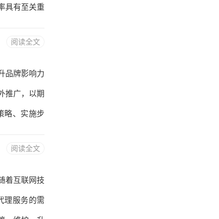
件收发：
率具有至关重
局、关键词优
阅读全文
词选择之前，
爱好等信息，
升品牌影响力
关键词调研工
外推广，以期
行业热词、长
策略、实施步
大国际市场份
阅读全文
在客户，从而
际市场的知名
随着互联网技
站海外推广具
代理服务的需
度：通过网站