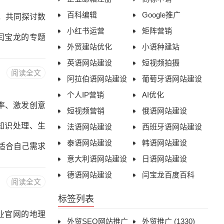
百科编辑
Google推广
，共同探讨数
小红书运营
矩阵营销
闫宝龙的专题
外贸建站优化
小语种建站
思路。 作为
英语网站建设
短视频拍摄
阅读全文
题，系统分享
阿拉伯语网站建设
葡萄牙语网站建设
个人IP营销
AI优化
法论。 AI写
率、激发创意
短视频营销
俄语网站建设
战略的核心引
知识处理、生
法语网站建设
西班牙语网站建设
泰语网站建设
韩语网站建设
适合自己需求
意大利语网站建设
日语网站建设
和处理知识成为
德语网站建设
闫宝龙百度百科
阅读全文
档并生成专业
标签列表
PT-4o是一款全
企业官网的地理
外贸SEO网站推广
外贸推广
(1330)