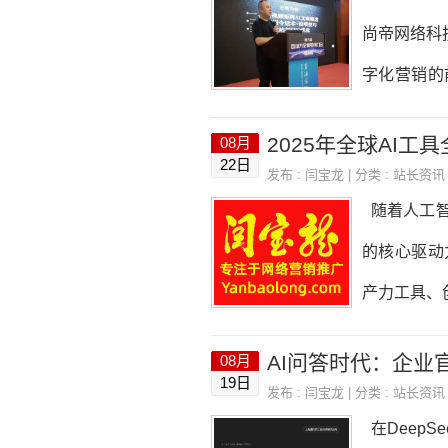
短视频，上
尚帝网络科
字化营销的
分享成为会
2025年全球AI
08月
深耕网络营
22日
发布 :
闫宝龙
| 分类 :
站长资讯
了其在AI
随着人工智
文与投喂：
的核心驱动
擎。他通过
产力工具、
的AI助手
AI问答时代：企业
08月
核心竞争力
19日
发布 :
闫宝龙
| 分类 :
站长资讯
内容。 1.C
在Deep