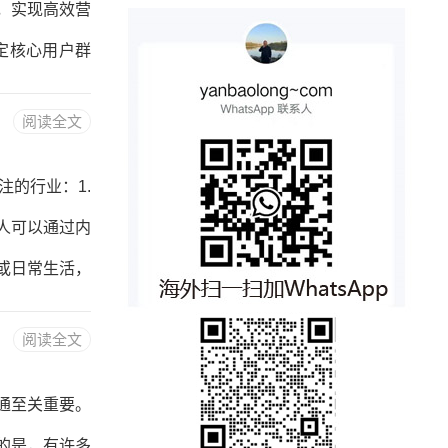
，实现高效营
原理场景化I
定核心用户群
转化率。2.个
阅读全文
商的千人千面
期用户粘性。
注的行业：1.
、短视频、直
人可以通过内
SEM）•传统
或日常生活，
体与内容创作
阅读全文
会。普通人可
，并通过广告、
通至关重要。
育和职业技能
的是，有许多