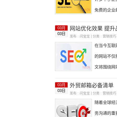
培训需求越
免费的企业
（如知乎、
安全保障和
网站优化效果 提升
03月
的免费企业
03日
发布 :
闫宝龙
| 分类 :
营销技巧
服务提供商
在当今互联
与付费邮箱
的网站不仅
企业邮箱的
文将围绕网
Gmail、O
们需要明确
外贸邮箱必备清单
03月
列技术和策
03日
发布 :
闫宝龙
| 分类 :
营销技巧
果好的网站
随着全球经
站优化效果
务沟通的重