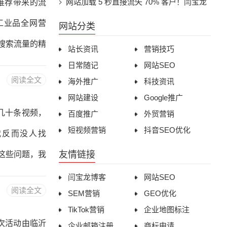
Google 流量精准度失控核心根源
网站加载 5 秒直接流失 70% 客户！闫宝龙
推荐带来的流
、B2B、教
拆解国内企业独立站技术 SEO 致命短板
工业品全网营
网站分类
搜索流量的精
站长资讯
营销技巧
种流量的底层
日常随记
网站SEO
阅读全文
海外推广
科技资讯
然看到，本质
网站建设
Google推广
法推了你的机
几十条视频，
百度推广
外贸营销
化极低。而搜
短视频营销
抖音SEO优化
代反而没人找
关键词来找内
友情链接
到这些问题，我
采购、
合自己多年的
闫宝龙博客
网站SEO
阅读全文
SEM营销
GEO优化
助工业品企业
TikTok营销
企业地图标注
 很多老板做
本次活动由临沂
企业邮箱注册
商标申请