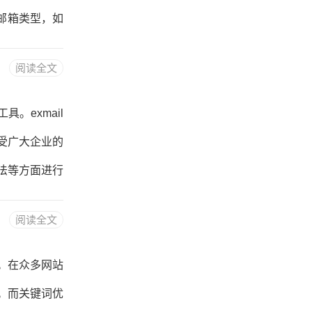
提高品牌认知
邮箱类型，如
有
户体验，能够满
阅读全文
特点设计的邮
业相关的资源和
。exmail
队，为用户提
受广大企业的
。3.国内外
方法等方面进行
入口概述exm
阅读全文
版、客户端等
能够满足企业员
。在众多网站
：用户可以通过
。而关键词优