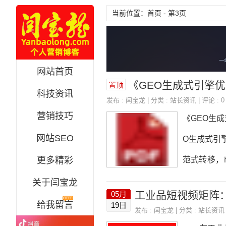
当前位置：首页 - 第3页
网站首页
《GEO生成式引擎优化完
置顶
科技资讯
发布 :
闫宝龙
| 分类 :
站长资讯
| 评论 : 0
营销技巧
《GEO生
网站SEO
O生成式引擎
更多精彩
范式转移，
体识别与知
关于闫宝龙
工业品短视频矩阵
05月
内容矩阵第四
给我留言
19日
发布 :
闫宝龙
| 分类 :
站长资讯
五章权威信