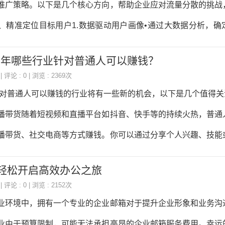
推广策略。以下是几个核心方向，帮助企业应对流量分散的挑战
格化模型专家型IP：山河智能"液压博士"系列，用白板讲解技术
、精准定位目标用户1.数据驱动用户画像•通过大数据分析，确
工业4.0直播间，车间主任带看智能生
性别、地域、兴趣偏好）。•利用A/B测试，优化广告内容，提升
2025年哪些行业针对普通人可以赚钱？
结合AI推荐算法，根据用户行为数据，推送个性化内容（比如电
| 评论 : 0 | 浏览 : 2369次
私域流量运营（微信社群、公众号、短视频私信等），建立长
，针对普通人可以赚钱的行业将有一些新的机会，以下是几个值得关
布局由于流量已经从传统搜索引擎、门户网站分散到了社交平台
播带货随着短视频和直播平台如抖音、快手等的持续火热，普通
需要多渠道布局，才能覆盖更多用户。1.搜索引擎优化（SEO&
播带货、社交电商等方式赚钱。你可以通过分享个人兴趣、技能
精准流量入
进而通过推广商品、接广告、接受打赏等方式实现变现。2.自媒
 轻松开启高效办公之旅
、视频制作还是音频内容，互联网平台提供了大量的内容创作机
| 评论 : 0 | 浏览 : 2152次
博客、YouTube频道、播客等，分享自己的经验、知识或兴趣
业环境中，拥有一个专业的企业邮箱对于提升企业形象和业务沟
、销售产品等方式赚取收入。3.在线教育与职业技能培训在线教
业由于预算限制，可能无法承担高昂的企业邮箱服务费用。幸运