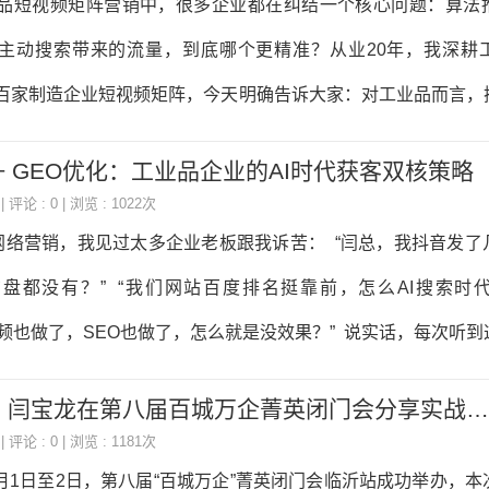
短视频矩阵营销中，很多企业都在纠结一个核心问题：算法
内容工具、服务商盘点与选型指南第七章分行业GEO实战电商
主动搜索带来的流量，到底哪个更精准？从业20年，我深耕
金融、本地生活、跨境出海第八章效果衡
百家制造企业短视频矩阵，今天明确告诉大家：对工业品而言，
于推荐流量，是矩阵获客的核心命脉。 首先，我们要理清两
+ GEO优化：工业品企业的AI时代获客双核策略
判断精准度的根本。推荐流量是算法被动推送，用户刷视频时偶
| 评论 : 0 | 浏览 : 1022次
容”，用户需求模糊甚至无需求。比如一个采购刷娱乐视频时，算
网络营销，我见过太多企业老板跟我诉苦： “闫总，我抖音发了
，他可能点赞但无采购意向，这种流量看似量大，实则泛化，转
盘都没有？” “我们网站百度排名挺靠前，怎么AI搜索时
户主动搜索触发，本质是“人找产品”，用户带着明确需求、精准
短视频也做了，SEO也做了，怎么就是没效果？” 说实话，每次听
工业水泵厂家”“定制减速机”，能主动搜这些词的，基本都是精准
楚——他们不是没做，而是用错了方法。 今天这篇文章，我结
AI驱动营销新浪潮：闫宝龙在第八届百城万企菁英闭门会分享实战干货
跟大家聊聊短视频矩阵冷启动和GEO优化这两把利剑，如何帮
| 评论 : 0 | 浏览 : 1181次
实现业绩突破。 一、先打破一个误区：流量不是等来的，是找来的
11月1日至2日，第八届“百城万企”菁英闭门会临沂站成功举办，