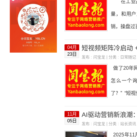
在工业品
监测工具、
量，和用户
育、医疗、
销，操盘过
准度，远高
短视频矩阵冷启动 
04月
逻辑，这是
23日
发布 :
闫宝龙
| 分类 :
日常随记
是“人找内
做了20年
械设备视频
怎么一个询
索流量是用
了？” “
容，比如“
心里都很清
11月
实战经验，
05日
发布 :
闫宝龙
| 分类 :
站长资讯
在AI时代
2025年