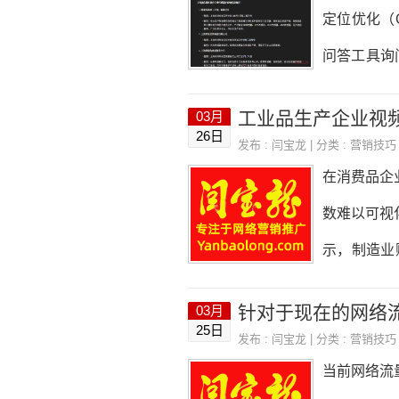
能型AI助
定位优化（
问答工具询
官网中精准
工业品生产企业视
03月
的关键变量
26日
发布 :
闫宝龙
| 分类 :
营销技巧
力，直接关
在消费品企
答案的决策
数难以可视
示，制造业
索增长30
针对于现在的网络
03月
性。一、工
25日
发布 :
闫宝龙
| 分类 :
营销技巧
浏览视频号
当前网络流
主管：侧重