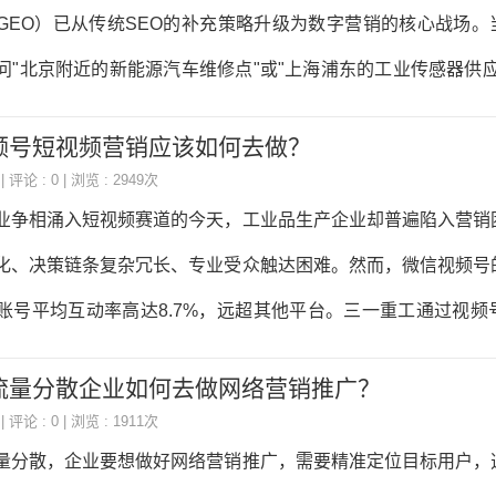
手，支持多模态输入（图文/语音），具备强大的代
GEO）已从传统SEO的补充策略升级为数字营销的核心战场。当
问"北京附近的新能源汽车维修点"或"上海浦东的工业传感器供应
嵌入的地址、电话、服务范围等基础信息，正成为决定品牌能否被
频号短视频营销应该如何去做？
。这场静默的流量争夺战中，基础信息的完整性、结构化程度
| 评论 : 0 | 浏览 : 2949次
乎企业在AI时代的商业生存权。 一、AI问答场景下的信任构建基
业争相涌入短视频赛道的今天，工业品生产企业却普遍陷入营销
逻辑中，企业基础信息扮演着"信任锚点"的核心角色。以某新能
化、决策链条复杂冗长、专业受众触达困难。然而，微信视频号
账号平均互动率高达8.7%，远超其他平台。三一重工通过视频
0%，徐工机械单条起重机拆解视频获客82条，印证了工业品短视
流量分散企业如何去做网络营销推广？
业品视频号定位铁三角用户心智锚点决策者画像：58%的工业采
| 评论 : 0 | 浏览 : 1911次
超30分钟内容偏好矩阵：技术总工：关注参数对比（如电机能
量分散，企业要想做好网络营销推广，需要精准定位目标用户，
成本分析（全生命周期成本演示）企业主：重视解决方案（智