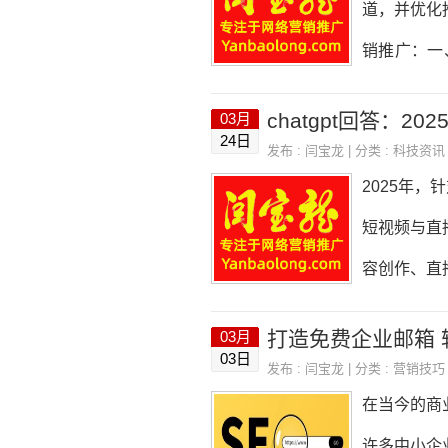
道，并优化
例）账号人
销推广：一
P：西门子
体（年龄、
chatgpt回答：
03月
性化营销•
24日
发布 :
闫宝龙
| 分类 :
科技资讯
推荐）。•
2025年
二、全渠道
短视频与直
播等，企业
容创作、直
搜索仍然是
吸引粉丝，
打造免费企业邮箱
03月
无论是写作
03日
发布 :
闫宝龙
| 分类 :
营销技巧
以通过开设
在当今的商
订阅、赞助
许多中小企