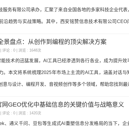
技服务有限公司承办，汇聚了来自全国各地的多家科技企业代表
前沿趋势与实战策略。其中，西安铭赞信息技术有限公司CEO
议焦点，为与会企业带来了AI技术与地域化营销深度融合的创新
工具全景盘点：从创作到编程的顶尖解决方案
销多年的实战专家，闫宝龙以《AI赋能与地域化营销突破》为主
| 评论 : 0 | 浏览 : 1648次
写文、AI投喂、GEO优化及短视频矩阵营销获客四大领域的核心方
能技术的迅猛发展，AI工具已经渗透到各行各业，成为提升效
重塑内容生产力 闫宝龙指出，AI技术已从辅助工具升级为内容
力。本文将系统梳理2025年市场上主流的AI工具，涵盖对话与
案例演示了如何通
创意与设计、编程开发、音视频创作等多个领域，帮助您找到最
。 一、对话与知识处理类AI工具 在信息爆炸的时代，高效获取
官网GEO优化中基础信息的关键价值与战略意义
。对话与知识处理类AI工具能够帮助用户快速解答问题、分析文
| 评论 : 0 | 浏览 : 1420次
hatGPT-4o（OpenAI） 作为OpenAI推出的最新版本，ChatG
Seek、通义千问、豆包等生成式AI重塑信息分发格局的当下，