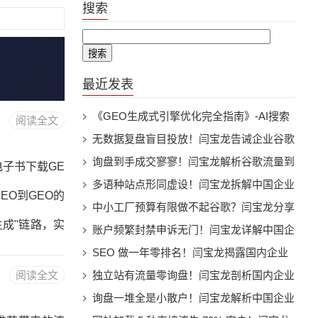
搜索
最近发表
《GEO生成式引擎优化完全指南》-AI搜索
阅读全文
时代的品牌曝光与流量增长实战电子书下载
无数据复盘盲目投放！闫宝龙告诫企业谷歌
营销缺乏数据体系注定持续亏损
询盘到手成交寥寥！闫宝龙解析谷歌流量到
电子书下载GE
订单全链路后端转化断层问题
多语种站点形同虚设！闫宝龙拆解中国企业
EO到GEO的
小语种谷歌营销本土化缺失痛点
中小工厂预算有限做不起谷歌？闫宝龙分享
生成"链路，实
低成本高 ROI 轻量化投放模型
账户频繁封禁申诉无门！闫宝龙详解中国企
业 Google 广告账户合规全套避坑指南
SEO 做一年零排名！闫宝龙揭露国内企业
熵降低、三层
阅读全文
谷歌内容运营四大致命误区
独立站有流量零询盘！闫宝龙剖析国内企业
ma类型详解第
落地页转化链路断裂核心解决方案
询盘一堆全是小散户！闫宝龙解析中国企业
EO工具与平台