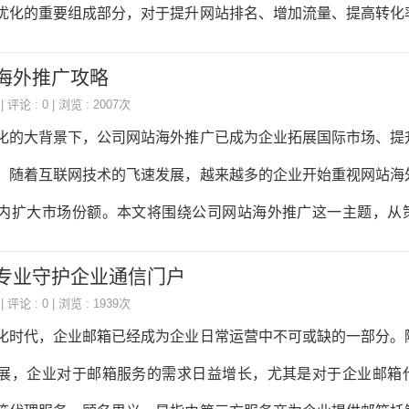
密码登录到exmail企业邮箱入口，查看和管理自己的邮件。2.邮
优化的重要组成部分，对于提升网站排名、增加流量、提高转化
本文将围绕网站优化关键词这一主题，从关键词选择、关键词布
海外推广攻略
面进行深入探讨。一、关键词选择1.1确定目标用户在进行关键
| 评论 : 0 | 浏览 : 2007次
自己的目标用户是谁。了解目标用户的年龄、性别、地域、兴趣
化的大背景下，公司网站海外推广已成为企业拓展国际市场、提
更精准地选择与之相关的高质量关键词。1.2关键词调研通过
。随着互联网技术的飞速发展，越来越多的企业开始重视网站海
关键词规划师、5118等，分析同行业竞争对手的关键词，了解
内扩大市场份额。本文将围绕公司网站海外推广这一主题，从
，为自己的网站选择合适的关键词。1.3关键
项等方面进行深入探讨。一、公司网站海外推广的重要性1.扩
 专业守护企业通信门户
站海外推广，企业可以将产品或服务信息传递给全球范围内的潜
| 评论 : 0 | 浏览 : 1939次
场份额。2.提升品牌知名度：海外推广有助于提升企业品牌在国
化时代，企业邮箱已经成为企业日常运营中不可或缺的一部分。
，增强品牌竞争力。3.降低营销成本：相较于传统营销方式，网
展，企业对于邮箱服务的需求日益增长，尤其是对于企业邮箱
、效果显著的特点，有助于企业降低营销成本。4.提高客户满意